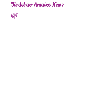
Ta del av Amaize News 
🌿
Shamansk visdom och 
inspiration för personlig 
och spirituell utveckling.
E-postadress
*
Gå med
Jag vill få Amaize News 
varje nymåne.
Välkommen att läka ditt inre
och låta själens drömmar
skapa meningsfullhet i ditt
liv.