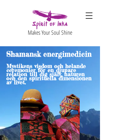
Makes Your Soul Shine
Shamansk energimedicin
Mystikens visdom och helande
ceremonier för en djupare
relation till dig själv, naturen
och den spirituella dimensionen
av livet.