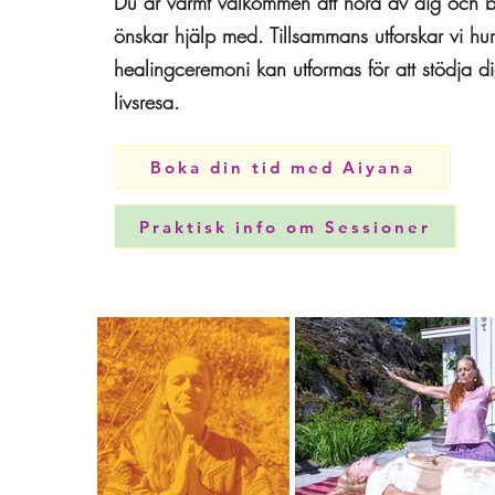
Du är varmt välkommen att höra av dig och b
önskar hjälp med. Tillsammans utforskar vi h
healingceremoni kan utformas för att stödja d
livsresa.
Boka din tid med Aiyana
Praktisk info om Sessioner