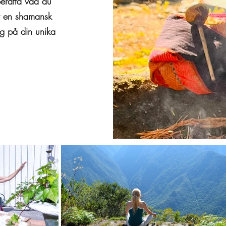
erätta vad du
ur en shamansk
ig på din unika