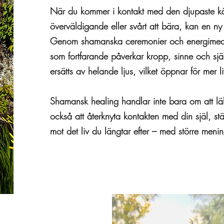
När du kommer i kontakt med den djupaste käll
överväldigande eller svårt att bära, kan en ny
Genom shamanska ceremonier och energimedic
som fortfarande påverkar kropp, sinne och sjä
ersätts av helande ljus, vilket öppnar för mer li
Shamansk healing handlar inte bara om att läk
också att återknyta kontakten med din själ, stä
mot det liv du längtar efter – med större menin