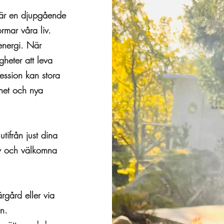
 är en djupgående
ormar våra liv.
 energi. När
heter att leva
session kan stora
ihet och nya
tifrån just dina
älv och välkomna
rgård eller via
n.