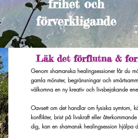
frihet och
förverkligande
Läk det förflutna & fo
Genom shamanska healingsessioner får du möjl
gamla mönster, begränsningar och smärtsamma 
välkomna en ny kreativ och livsbejakande energi
Oavsett om det handlar om fysiska symtom, kä
konflikter, brist på livskraft eller återkommande
dig, kan en shamansk healingsession hjälpa d